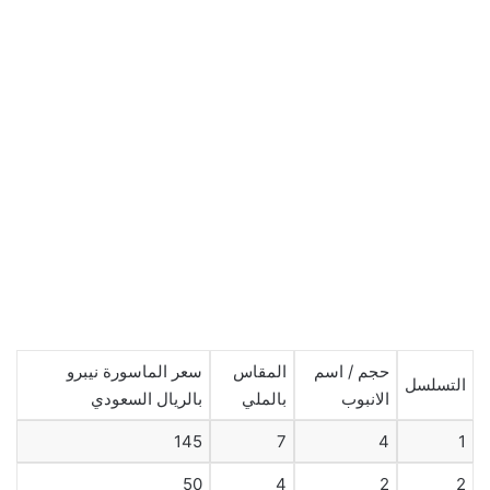
حجم / اسم
المقاس
سعر الماسورة نيبرو
التسلسل
الانبوب
بالملي
بالريال السعودي
145
7
4
1
50
4
2
2