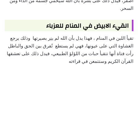
أصفر، فيدل ذلك على بشره بأن الله سيحمي جسمه من الداء ومن
السحر.
القيء الابيض في المنام للعزباء
تقيأ اللبن في المنام ، فهذا يدل بأن الله لم ينِر بصيرتها وذلك يرجع
الغشاوة التي على عيونها، فهي لم يستطع تُفرق بين الحق والباطل
رأت فتاة أنها تتقيأ حبات من اللؤلؤ الطبيعي، فيدل ذلك على تعشقها
القرآن الكريم وستتمعن في قراءته