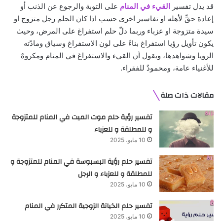
قد يدل تفسير
القيء في المنام
على التوبة والرجوع عن الذنب أو
إعادة حقٍّ لأهله او تفاسير اخرى حسب اذا كان الحلم رجل متزوج او
سيدة متزوجة او عزباء وربما دلّ حلم استفراغ على المرض، وحيث
يكون تأويل رؤيا استفراغ بناءً على لون الاستفراغ وسياق ومادّته
الرؤيا وشواهدها، ويقول أن القيء والاستفراغ في المنام ومكروهٌ
للأغنياء عامة، ومحمودٌ للفقراء.
مقالات ذات صلة
تفسير رؤية حلم موت الميت في المنام للمتزوجة
و للمطلقة و للعزباء
10 مايو، 2025
تفسير حلم رؤية البسبوسة في المنام للمتزوجة و
للمطلقة و للعزباء و الرجل
10 مايو، 2025
تفسير حلم الخيانة الزوجية المتكرر في المنام
10 مايو، 2025