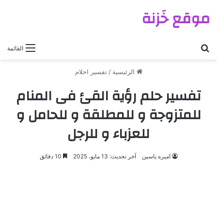
موقع خَزنة
بحث عن
القائمة
الرئيسية
/
تفسير احلام
تفسير حلم رؤية القئ فى المنام
للمتزوجة و للمطلقة و للحامل و
للعزباء و للرجل
اميره ياسين
آخر تحديث: 13 مايو، 2025
10 دقائق