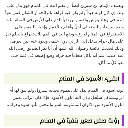
ويضيف الإمام ابن سيرين ايضاً أن تقيؤ الدم في المنام فهو يدل على
ولد، إن كان لونه جيداً ولم يكن فيه كراهة بالرائحة أو الشكل فمن تقيأ
الدم في وعاء يعيش ولده، ومن تقيأ الدم على الأرض في المنام مات
ولده سريعاً، والله تعالى أجلّ وأعلم بالأعمار وإجبار النفس على
الاستفراغ في المنام أو رؤية وضع اليد في الفم للاستفراغ بالحلم تدل
على مالٍ حرام يدخل إلى الرائي دون علمه، ويعود عنه حين يعرف،
وذلك لحديث عائشة رضوان الله عليها أن أبا بكر الصديق رضي الله
عنه عندما علم أنه يأكل طعاماً فيه حرام وضع إصبعه في فمه حتى
تقيأ كلّ ما أكل.
القيء الأسود في المنام
لونه أسود في المنام يدل على هموم بحياته ستزول ولم يبقَ لها أي
أثر ومشاكل ستُحل بإذن الله اللون الأسود فإذا كان الرائي يعتبر
اللون الأسود من الألوان المشئومة الشر والنحس بأنها سوء وخراب.
رؤية طفل صغير يتقيأ في المنام