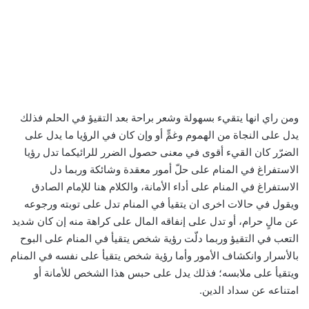
ومن راي انها يتقيء بسهولة وشعر براحة بعد التقيؤ في الحلم فذلك
يدل على النجاة من الهموم وغمٍّ أو وإن كان في الرؤيا ما يدل على
الضرّر كان القيء أقوى في معنى حصول الضرر للرائيكما تدل رؤيا
الاستفراغ في المنام على حلّ أمور معقدة وشائكة وربما دل
الاستفراغ في المنام على أداء الأمانة، والكلام هنا للإمام الصادق
ويقول في حالات اخرى ان يتقيأ في المنام تدل على توبته ورجوعه
عن مالٍ حرام، أو تدل على إنفاقه المال على كراهة منه إن كان شديد
التعب في التقيؤ وربما دلّت رؤية شخص يتقيأ في المنام على البوح
بالأسرار وانكشاف الأمور وأما رؤية شخص يتقيأ على نفسه في المنام
ويتقيأ على ملابسه؛ فذلك يدل على حبس هذا الشخص للأمانة أو
امتناعه عن سداد الدين.