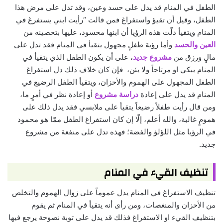
الطفل في المنام قد يدل على حسد وعين، وقد تدل على مرض هذا
الطفل، وقيل أن تقيؤ واستفراغ فمن قالت “رأيت ابني يستفرغ في
المنام ويتقيأ دلّت هذه الرؤيا أن ابنها محسود، عليها بتحصينه من
العين والحسد
وأما رؤية طفلٍ مجهول يتقيأ في المنام فقد تدل على
مالٍ ورزق من
مشروع جديد
، على أن يكون الطفل الذي يتقيأ في
المنام يبكي او مرتاحاً ولا يئن، فإن كان خلاف ذلك دل استفراغ
الطفل المجهول على الهموم والأحزان، ويتقيأ الطفل الرضيع في
المنام قد يدل على إعادة
دراسة مشروع
أو إعادة نظر في أمرٍ ما،
ومن قال رأيت طفلاً رضيعاً يتقيأ على ملابسي فقد يدل ذلك على
همومٍ غالبة، والله أعلم، إلّا إن كان استفراغ الطفل ممّا هو محمود
في الرؤيا مثل اللؤلؤ والفضة؛ فهذه تدل على منفعة من مشروع
جديد.
تنظيف القيء في المنام
تنظيف الاستفراغ في المنام يدل عموماً على زوال الهموم والتخلص
من الأحزان والمنغصات، ومن رأى أنه يتقيأ في المنام ثم يقوم
بتنظيف القيء او الاستفراغ فذلك قد يدل على توبة نصوحة يرجع فيها