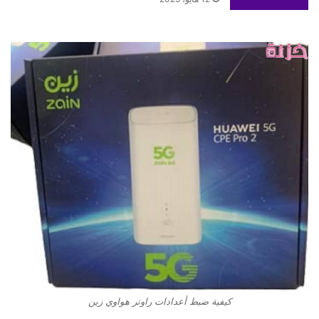
كيفية ضبط أعدادات راوتر هواوي زين