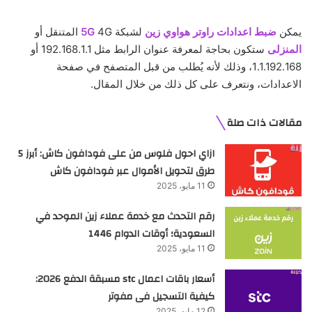
يمكن
ضبط اعدادات راوتر هواوي زين
لشبكة
4G المتنقل أو
5G
المنزلى
ستكون بحاجة لمعرفة عنوان الرابط مثل 192.168.1.1 أو
1.1.192.168، وذلك لأنه يُطلب من قبل المتصفح في صفحة
الاعدادات، ونتعرف على كل ذلك من خلال المقال.
مقالات ذات صلة
ازاي احول فلوس من على فودافون كاش: أبرز 5
طرق لتحويل الأموال عبر فودافون كاش
11 مايو، 2025
رقم التحدث مع خدمة عملاء زين الموحد في
السعودية؛ أوقات الدوام 1446
11 مايو، 2025
أسعار باقات اعمال stc مسبقة الدفع 2026:
كيفية التسجيل فى مفوتر
12 مايو، 2025