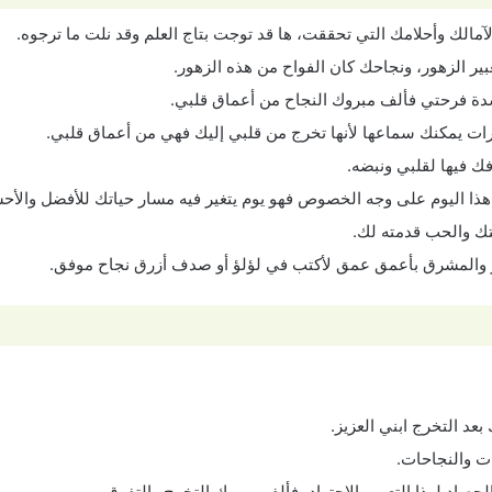
لآمالك وأحلامك التي تحققت، ها قد توجت بتاج العلم وقد نلت ما ترجوه.
ير الزهور، ونجاحك كان الفواح من هذه الزهور.
دة فرحتي فألف مبروك النجاح من أعماق قلبي.
ات يمكنك سماعها لأنها تخرج من قلبي إليك فهي من أعماق قلبي.
 فيها لقلبي ونبضه.
ذا اليوم على وجه الخصوص فهو يوم يتغير فيه مسار حياتك للأفضل والأحس
يتك والحب قدمته لك.
والمشرق بأعمق عمق لأكتب في لؤلؤ أو صدف أزرق نجاح موفق.
عد التخرج ابني العزيز.
ت والنجاحات.
لحصاد لهذا التعب والاجتهاد، فألف مبروك التخرج والتفوق.