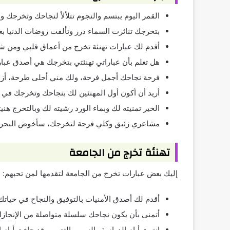
القمر اليوم يبتسم والنجوم تتلألأ لنجاحك وتخرجك و
بتخرجك تناثرت السماء درر وتألقت روضات الدنيا بعب
أقدم لك عبارات تهنئة تخرج من أعماق قلبي ومن ش
هل تعلم بأن عباراتي تهنئتي بتخرجك هي أصدق عبار
فرحة نجاحك أجمل فرحة، ولك مني أحلى طرحة، أزفك
أريد أن أكون أول المهنئين لك بنجاحك وتخرجك في ه
الخير تمنيته لك وبماء الورد رشيته لك وبالتخرج هن
مشاعري زئبق وكلي فرحة لتخرجك، سأخوض البحر 
تهنئة تخرج من الجامعة
إليك بعض عبارات تخرج من الجامعة لتقدمها لمن تحبهم:
أقدم لك أصدق الأمنيات بالتوفيق والنجاح في حياتك ب
أتمنى بأن يكون نجاحك سلسلة متواصلة من الإنجازا
انتهت أيام الدراسة والسهر والتعب، وقد جاءت أيام ا