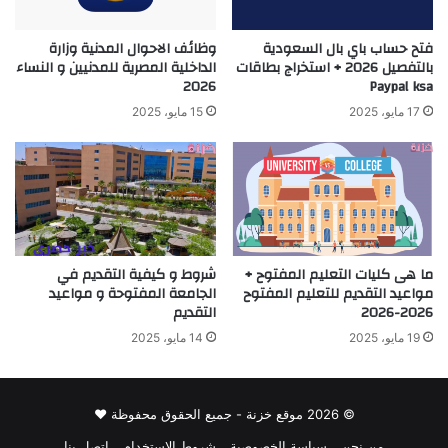
فتح حساب باي بال السعودية
وظائف الاحوال المدنية وزارة
بالتفصيل 2026 + استخراج بطاقات
الداخلية المصرية للمدنيين و النساء
2026
Paypal ksa
17 مايو، 2025
15 مايو، 2025
ما هى كليات التعليم المفتوح +
شروط و كيفية التقديم في
مواعيد التقديم للتعليم المفتوح
الجامعة المفتوحة و مواعيد
2026-2026
التقديم
19 مايو، 2025
14 مايو، 2025
© 2026 موقع خزنة - جميع الحقوق محفوظة ♥
من نحن
سياسة الخصوصية
شروط الاستخدام
اتصل بنا