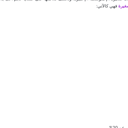
غيرة
فهي كالآتي:
عن 20%.