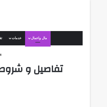
مال واعمال
خدمات
تق
تفاصيل و شروط ت