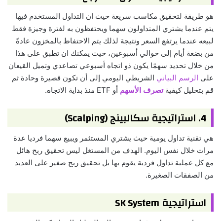
هو طريقة لتحقيق مكاسب سريعة حيث ان التداول المستخدم فيها
يتم عندما يشتري المتداولون سهما ويحتفظون به لفترة وجيزة فقط
لبيعه عندما يرتفع السعر ونتيجة لذلك يتم الاحتفاظ بالمخزون عادةً
من بضعة أيام إلى حوالي أسبوعين، حيث يمكنك ان تطبق على هذا
من خلال تحديد سهمًا يكون ذو اتجاه أسبوعي تصاعدي وتميل القيعان
على
الرسم البياني
الشريطي اليومي إلى أن تكون قصيرة وحادة ثم
قم بتحليل كيفية
تصرف الأسهم
أو ETF منذ بداية الاتجاه.
4. استراتيجية سكالبينج (Scalping)
هي تقنية تداول يومية حيث يشتري المستثمر ويبيع سهما فرديا عدة
مرات خلال نفس اليوم. الهدف من المستغل ليس تحقيق ربح هائل
مع كل عملية تداول فردية يقوم بها بل تحقيق ربح صغير على العديد
من الصفقات الصغيرة.
استراتيجية SK System